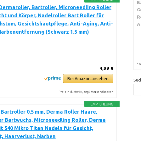
B
rmaroller, Bartroller, Microneedling Roller
G
cht und Körper, Nadelroller Bart Roller für
R
stum, Gesichtshautpflege, Anti-Aging, Anti-
A
 Narbenentfernung (Schwarz 1.5 mm)
*
A
4,99 €
Bei Amazon ansehen
Suc
Preis inkl. MwSt., zzgl. Versandkosten
EMPFEHLUNG
r Bartroller 0,5 mm, Derma Roller Haare,
er Bartwuchs, Microneedling Roller, Derma
it 540 Mikro Titan Nadeln für Gesicht,
, Haarverlust, Narben