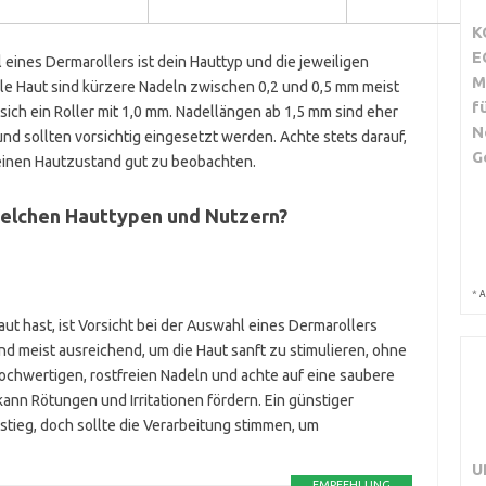
K
E
 eines Dermarollers ist dein Hauttyp und die jeweiligen
M
le Haut sind kürzere Nadeln zwischen 0,2 und 0,5 mm meist
f
sich ein Roller mit 1,0 mm. Nadellängen ab 1,5 mm sind eher
N
d sollten vorsichtig eingesetzt werden. Achte stets darauf,
G
inen Hautzustand gut zu beobachten.
elchen Hauttypen und Nutzern?
*
A
t hast, ist Vorsicht bei der Auswahl eines Dermarollers
nd meist ausreichend, um die Haut sanft zu stimulieren, ohne
hochwertigen, rostfreien Nadeln und achte auf eine saubere
nn Rötungen und Irritationen fördern. Ein günstiger
stieg, doch sollte die Verarbeitung stimmen, um
U
EMPFEHLUNG