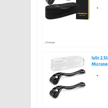
*
Anzeige
lulir 2 
Micronee