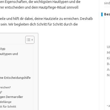
sten Eigenschaften, die wichtigsten Hauttypen und die
sin
er entscheiden und dein Hautpflege-Ritual sinnvoll
Bes
eile und hilft dir dabei, deine Hautziele zu erreichen. Deshalb
sein. Wir begleiten dich Schritt für Schritt durch die
U
ttyp
M
auttypen und
K
B
A
N
ine Entscheidungshilfe
reichen?
g?
igen Dermaroller
adellänge
*
t für Schritt
A