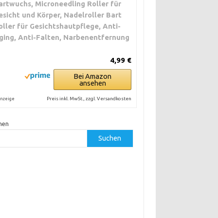
artwuchs, Microneedling Roller für
esicht und Körper, Nadelroller Bart
oller für Gesichtshautpflege, Anti-
ging, Anti-Falten, Narbenentfernung
4,99 €
Bei Amazon
ansehen
Preis inkl. MwSt., zzgl. Versandkosten
nzeige
hen
Suchen