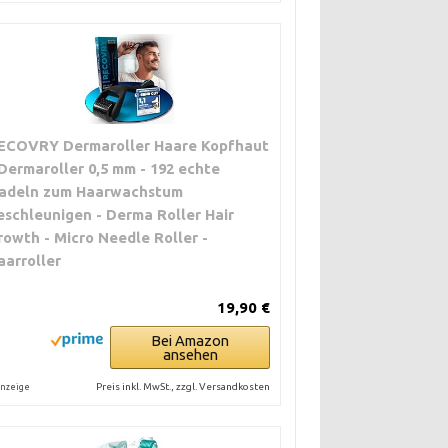
ECOVRY Dermaroller Haare Kopfhaut
 Dermaroller 0,5 mm - 192 echte
adeln zum Haarwachstum
eschleunigen - Derma Roller Hair
rowth - Micro Needle Roller -
aarroller
19,90 €
Bei Amazon
ansehen
Preis inkl. MwSt., zzgl. Versandkosten
nzeige