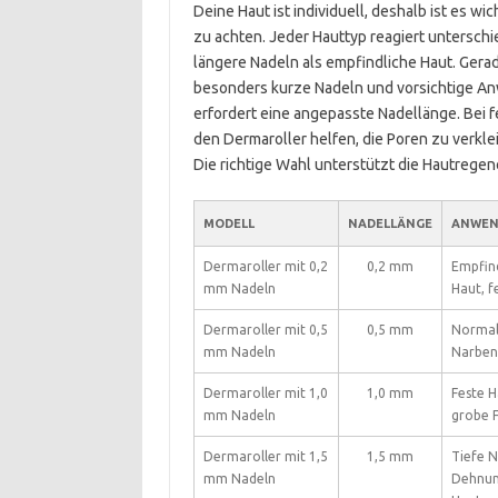
Deine Haut ist individuell, deshalb ist es w
zu achten. Jeder Hauttyp reagiert unterschi
längere Nadeln als empfindliche Haut. Gera
besonders kurze Nadeln und vorsichtige An
erfordert eine angepasste Nadellänge. Bei f
den Dermaroller helfen, die Poren zu verklei
Die richtige Wahl unterstützt die Hautregene
MODELL
NADELLÄNGE
ANWEN
Dermaroller mit 0,2
0,2 mm
Empfin
mm Nadeln
Haut, f
Dermaroller mit 0,5
0,5 mm
Normale
mm Nadeln
Narben,
Dermaroller mit 1,0
1,0 mm
Feste H
mm Nadeln
grobe F
Dermaroller mit 1,5
1,5 mm
Tiefe N
mm Nadeln
Dehnung