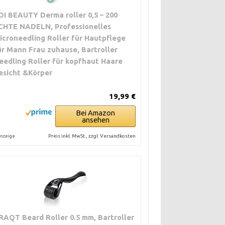
OI BEAUTY Derma roller 0,5 – 200
CHTE NADELN, Professionelles
icroneedling Roller für Hautpflege
ür Mann Frau zuhause, Bartroller
eedling Roller für kopfhaut Haare
esicht &Körper
19,99 €
Bei Amazon
ansehen
Preis inkl. MwSt., zzgl. Versandkosten
nzeige
RAQT Beard Roller 0.5 mm, Bartroller