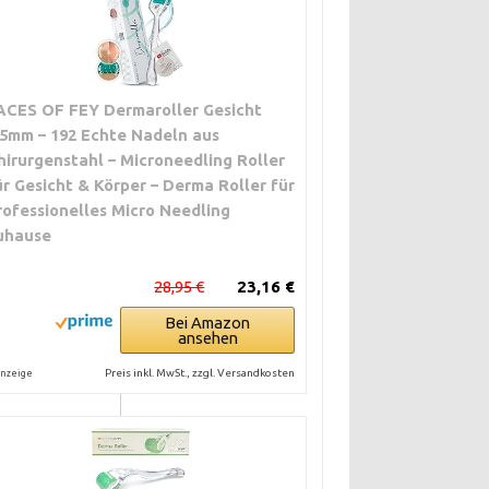
ACES OF FEY Dermaroller Gesicht
,5mm – 192 Echte Nadeln aus
hirurgenstahl – Microneedling Roller
ür Gesicht & Körper – Derma Roller für
rofessionelles Micro Needling
uhause
rkeren
28,95 €
23,16 €
Bei Amazon
er Haut
ansehen
hen
Preis inkl. MwSt., zzgl. Versandkosten
nzeige
e Haut, längere
hr, keine
 empfohlen