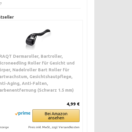
d?
tseller
RAQT Dermaroller, Bartroller,
icroneedling Roller für Gesicht und
örper, Nadelroller Bart Roller für
artwachstum, Gesichtshautpflege,
nti-Aging, Anti-Falten,
arbenentfernung (Schwarz 1.5 mm)
4,99 €
Bei Amazon
ansehen
Preis inkl. MwSt., zzgl. Versandkosten
nzeige