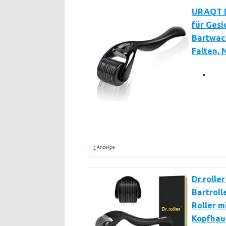
URAQT De
für Gesi
Bartwach
Falten,
*
Anzeige
Dr.rolle
Bartroll
Roller m
Kopfhaut