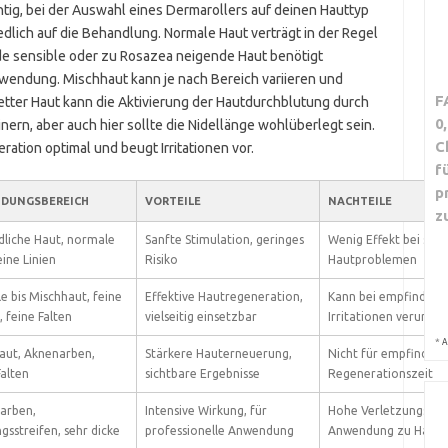
ichtig, bei der Auswahl eines Dermarollers auf deinen Hauttyp
edlich auf die Behandlung. Normale Haut verträgt in der Regel
de sensible oder zu Rosazea neigende Haut benötigt
wendung. Mischhaut kann je nach Bereich variieren und
F
etter Haut kann die Aktivierung der Hautdurchblutung durch
0
nern, aber auch hier sollte die Nidellänge wohlüberlegt sein.
C
ration optimal und beugt Irritationen vor.
f
p
DUNGSBEREICH
VORTEILE
NACHTEILE
z
dliche Haut, normale
Sanfte Stimulation, geringes
Wenig Effekt bei stä
eine Linien
Risiko
Hautproblemen
 bis Mischhaut, feine
Effektive Hautregeneration,
Kann bei empfindlich
 feine Falten
vielseitig einsetzbar
Irritationen verursac
*
A
aut, Aknenarben,
Stärkere Hauterneuerung,
Nicht für empfindlich
alten
sichtbare Ergebnisse
Regenerationszeit
arben,
Intensive Wirkung, für
Hohe Verletzungsgefa
sstreifen, sehr dicke
professionelle Anwendung
Anwendung zu Hause