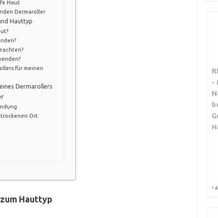
ife Haut
nden Dermaroller
 und Hauttyp
ut?
enden?
beachten?
rwenden?
ollers für meinen
R
-
 eines Dermarollers
N
er
b
endung
G
trockenen Ort
H
*
A
 zum Hauttyp