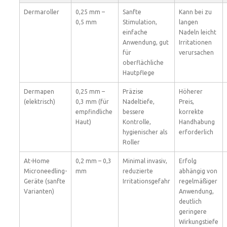
Dermaroller
0,25 mm –
Sanfte
Kann bei zu
0,5 mm
Stimulation,
langen
einfache
Nadeln leicht
Anwendung, gut
Irritationen
für
verursachen
oberflächliche
Hautpflege
Dermapen
0,25 mm –
Präzise
Höherer
(elektrisch)
0,3 mm (für
Nadeltiefe,
Preis,
empfindliche
bessere
korrekte
Haut)
Kontrolle,
Handhabung
hygienischer als
erforderlich
Roller
At-Home
0,2 mm – 0,3
Minimal invasiv,
Erfolg
Microneedling-
mm
reduzierte
abhängig von
Geräte (sanfte
Irritationsgefahr
regelmäßiger
Varianten)
Anwendung,
deutlich
geringere
Wirkungstiefe