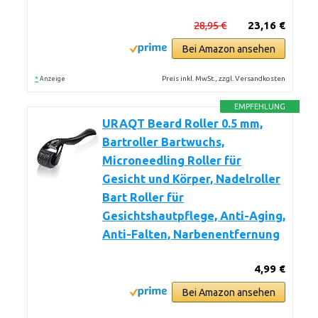
28,95 €
23,16 €
Bei Amazon ansehen
*
Preis inkl. MwSt., zzgl. Versandkosten
Anzeige
EMPFEHLUNG
URAQT Beard Roller 0.5 mm,
Bartroller Bartwuchs,
Microneedling Roller für
Gesicht und Körper, Nadelroller
Bart Roller für
Gesichtshautpflege, Anti-Aging,
Anti-Falten, Narbenentfernung
4,99 €
Bei Amazon ansehen