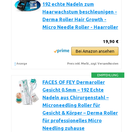
192 echte Nadeln zum
Haarwachstum beschleunigen -
Derma Roller Hair Growth -
Micro Needle Roller - Haarroller
19,90 €
Bei Amazon ansehen
*
Preis inkl. MwSt., zzgl. Versandkosten
Anzeige
EMPFEHLUNG
FACES OF FEY Dermaroller
Gesicht 0,5mm – 192 Echte
Nadeln aus Chirurgenstahl –
Microneedling Roller für
Gesicht & Körper – Derma Roller
für professionelles Micro
Needling zuhause