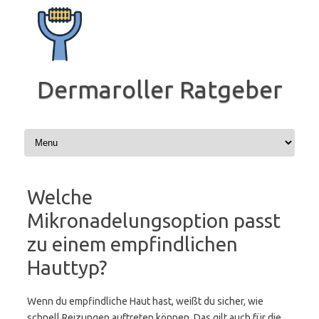
Zum
Inhalt
springen
Dermaroller Ratgeber
Welche
Mikronadelungsoption passt
zu einem empfindlichen
Hauttyp?
Wenn du empfindliche Haut hast, weißt du sicher, wie
schnell Reizungen auftreten können. Das gilt auch für die