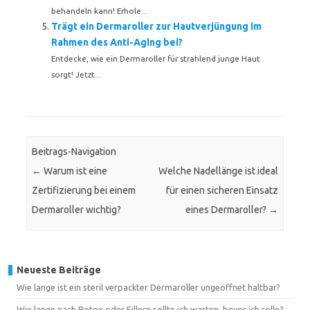
behandeln kann! Erhole...
Trägt ein Dermaroller zur Hautverjüngung im
Rahmen des Anti-Aging bei?
Entdecke, wie ein Dermaroller für strahlend junge Haut
sorgt! Jetzt...
Beitrags-Navigation
←
Warum ist eine
Welche Nadellänge ist ideal
Zertifizierung bei einem
für einen sicheren Einsatz
Dermaroller wichtig?
eines Dermaroller?
→
Neueste Beiträge
Wie lange ist ein steril verpackter Dermaroller ungeöffnet haltbar?
Wie lange nach Botox oder Fillern sollte ich warten, bevor ich rolle?