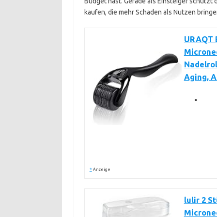
Budget hast. Gerade als Einsteiger schützt 
kaufen, die mehr Schaden als Nutzen bringe
URAQT Be
Micronee
Nadelrol
Aging, A
*
Anzeige
lulir 2 
Micronee