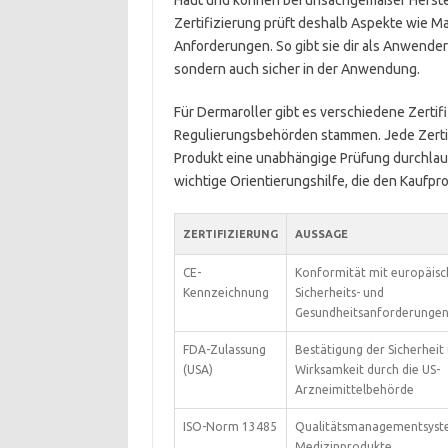
Haut und können bei unsachgemäßer Herstel
Zertifizierung prüft deshalb Aspekte wie Mat
Anforderungen. So gibt sie dir als Anwender 
sondern auch sicher in der Anwendung.
Für Dermaroller gibt es verschiedene Zertif
Regulierungsbehörden stammen. Jede Zertifi
Produkt eine unabhängige Prüfung durchlaufen
wichtige Orientierungshilfe, die den Kaufpr
ZERTIFIZIERUNG
AUSSAGE
CE-
Konformität mit europäis
Kennzeichnung
Sicherheits- und
Gesundheitsanforderunge
FDA-Zulassung
Bestätigung der Sicherheit
(USA)
Wirksamkeit durch die US-
Arzneimittelbehörde
ISO-Norm 13485
Qualitätsmanagementsyst
Medizinprodukte