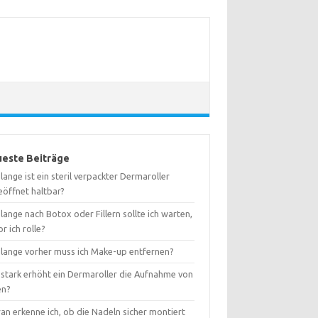
este Beiträge
lange ist ein steril verpackter Dermaroller
eöffnet haltbar?
lange nach Botox oder Fillern sollte ich warten,
r ich rolle?
 lange vorher muss ich Make-up entfernen?
 stark erhöht ein Dermaroller die Aufnahme von
en?
an erkenne ich, ob die Nadeln sicher montiert