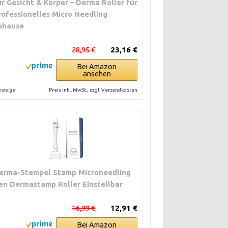
ür Gesicht & Körper – Derma Roller für
rofessionelles Micro Needling
uhause
28,95 €
23,16 €
Bei Amazon
ansehen
Preis inkl. MwSt., zzgl. Versandkosten
nzeige
erma-Stempel Stamp Microneedling
en Dermastamp Roller Einstellbar
16,99 €
12,91 €
Bei Amazon