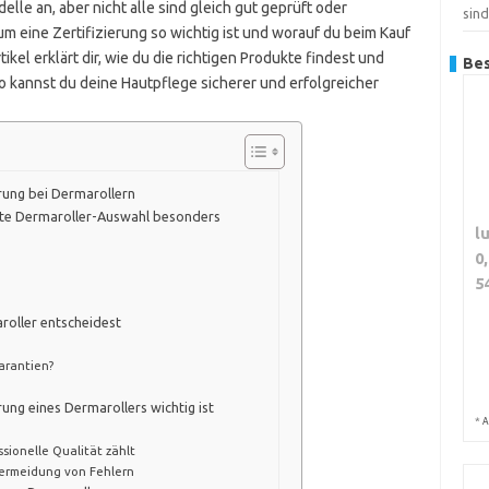
elle an, aber nicht alle sind gleich gut geprüft oder
sin
 eine Zertifizierung so wichtig ist und worauf du beim Kauf
rtikel erklärt dir, wie du die richtigen Produkte findest und
Bes
So kannst du deine Hautpflege sicherer und erfolgreicher
rung bei Dermarollern
ierte Dermaroller-Auswahl besonders
l
0
5
aroller entscheidest
arantien?
erung eines Dermarollers wichtig ist
*
A
sionelle Qualität zählt
ermeidung von Fehlern