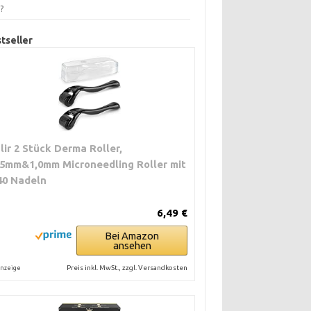
d?
tseller
ulir 2 Stück Derma Roller,
,5mm&1,0mm Microneedling Roller mit
40 Nadeln
6,49 €
Bei Amazon
ansehen
Preis inkl. MwSt., zzgl. Versandkosten
nzeige