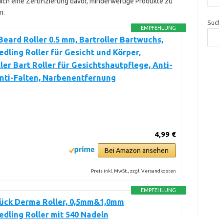
dich eine Zertifizierung davor, minderwertige Produkte zu
n.
Suc
EMPFEHLUNG
ard Roller 0.5 mm, Bartroller Bartwuchs,
dling Roller für Gesicht und Körper,
ler Bart Roller für Gesichtshautpflege, Anti-
nti-Falten, Narbenentfernung
4,99 €
Bei Amazon ansehen
Preis inkl. MwSt., zzgl. Versandkosten
EMPFEHLUNG
Stück Derma Roller, 0,5mm&1,0mm
dling Roller mit 540 Nadeln