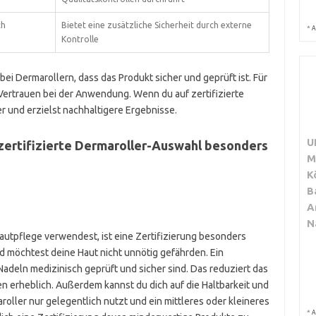
ch
Bietet eine zusätzliche Sicherheit durch externe
*
A
Kontrolle
ei Dermarollern, dass das Produkt sicher und geprüft ist. Für
Vertrauen bei der Anwendung. Wenn du auf zertifizierte
r und erzielst nachhaltigere Ergebnisse.
U
 zertifizierte Dermaroller-Auswahl besonders
M
K
B
A
N
autpflege verwendest, ist eine Zertifizierung besonders
nd möchtest deine Haut nicht unnötig gefährden. Ein
e Nadeln medizinisch geprüft und sicher sind. Das reduziert das
n erheblich. Außerdem kannst du dich auf die Haltbarkeit und
oller nur gelegentlich nutzt und ein mittleres oder kleineres
*
A