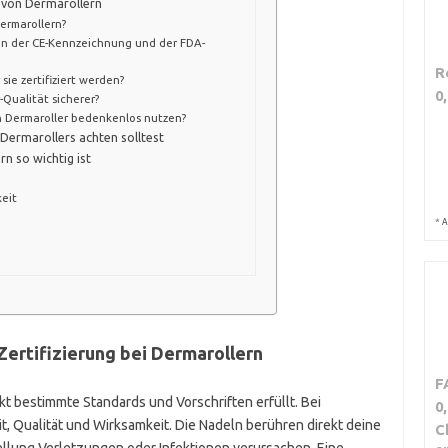
g von Dermarollern
ermarollern?
en der CE-Kennzeichnung und der FDA-
R
ie zertifiziert werden?
0
-Qualität sicherer?
en Dermaroller bedenkenlos nutzen?
 Dermarollers achten solltest
n so wichtig ist
keit
*
A
ertifizierung bei Dermarollern
F
ukt bestimmte Standards und Vorschriften erfüllt. Bei
0
t, Qualität und Wirksamkeit. Die Nadeln berühren direkt deine
C