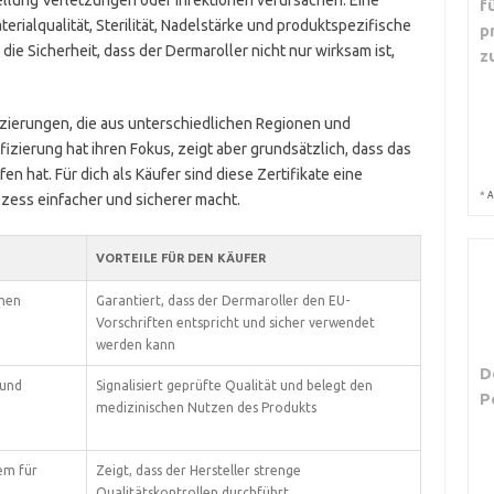
lung Verletzungen oder Infektionen verursachen. Eine
f
erialqualität, Sterilität, Nadelstärke und produktspezifische
p
die Sicherheit, dass der Dermaroller nicht nur wirksam ist,
z
izierungen, die aus unterschiedlichen Regionen und
zierung hat ihren Fokus, zeigt aber grundsätzlich, dass das
 hat. Für dich als Käufer sind diese Zertifikate eine
*
A
ozess einfacher und sicherer macht.
VORTEILE FÜR DEN KÄUFER
chen
Garantiert, dass der Dermaroller den EU-
Vorschriften entspricht und sicher verwendet
n
werden kann
D
 und
Signalisiert geprüfte Qualität und belegt den
P
medizinischen Nutzen des Produkts
em für
Zeigt, dass der Hersteller strenge
Qualitätskontrollen durchführt