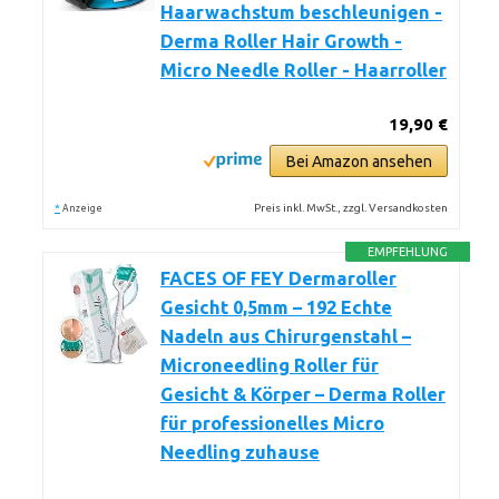
Haarwachstum beschleunigen -
Derma Roller Hair Growth -
Micro Needle Roller - Haarroller
19,90 €
Bei Amazon ansehen
*
Preis inkl. MwSt., zzgl. Versandkosten
Anzeige
EMPFEHLUNG
FACES OF FEY Dermaroller
Gesicht 0,5mm – 192 Echte
Nadeln aus Chirurgenstahl –
Microneedling Roller für
Gesicht & Körper – Derma Roller
für professionelles Micro
Needling zuhause