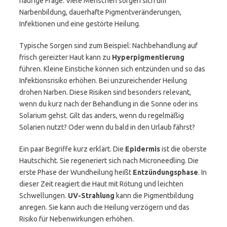
häufige Frage. Viele Menschen sorgen sich um
Narbenbildung, dauerhafte Pigmentveränderungen,
Infektionen und eine gestörte Heilung.
Typische Sorgen sind zum Beispiel: Nachbehandlung auf
frisch gereizter Haut kann zu
Hyperpigmentierung
führen. Kleine Einstiche können sich entzünden und so das
Infektionsrisiko erhöhen. Bei unzureichender Heilung
drohen Narben. Diese Risiken sind besonders relevant,
wenn du kurz nach der Behandlung in die Sonne oder ins
Solarium gehst. Gilt das anders, wenn du regelmäßig
Solarien nutzt? Oder wenn du bald in den Urlaub fährst?
Ein paar Begriffe kurz erklärt. Die
Epidermis
ist die oberste
Hautschicht. Sie regeneriert sich nach Microneedling. Die
erste Phase der Wundheilung heißt
Entzündungsphase
. In
dieser Zeit reagiert die Haut mit Rötung und leichten
Schwellungen.
UV-Strahlung
kann die Pigmentbildung
anregen. Sie kann auch die Heilung verzögern und das
Risiko für Nebenwirkungen erhöhen.