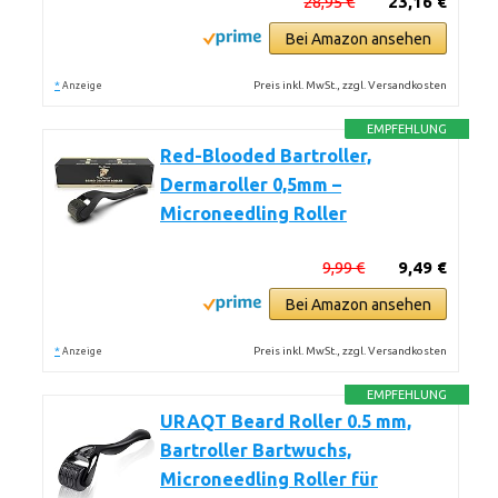
28,95 €
23,16 €
Bei Amazon ansehen
*
Preis inkl. MwSt., zzgl. Versandkosten
Anzeige
EMPFEHLUNG
Red-Blooded Bartroller,
Dermaroller 0,5mm –
Microneedling Roller
9,99 €
9,49 €
Bei Amazon ansehen
*
Preis inkl. MwSt., zzgl. Versandkosten
Anzeige
EMPFEHLUNG
URAQT Beard Roller 0.5 mm,
Bartroller Bartwuchs,
Microneedling Roller für