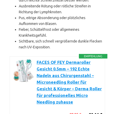
durch leichte Schmerzmittel besser werden.
Ausbreitende Rötung oder rötliche Streifen in
Richtung der Lymphknoten.
Pus, eitrige Absonderung oder plötzliches
Aufkommen von Blasen.
Fieber, Schüttelfrost oder allgemeines
Krankheitsgefühl.
Sichtbare, sich schnell vergrößernde dunkle Flecken
nach UV-Exposition.
EMPFEHLUNG
FACES OF FEY Dermaroller
Gesicht 0,5mm – 192 Echte
Nadeln aus Chirurgenstahl –
Microneedling Roller für
Gesicht & Körper – Derma Roller
für professionelles Micro
Needling zuhause