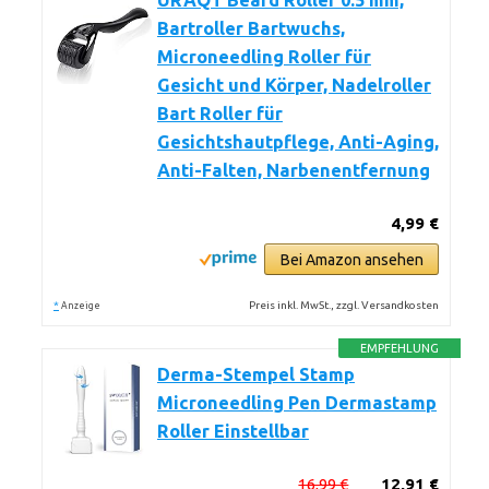
URAQT Beard Roller 0.5 mm,
Bartroller Bartwuchs,
Microneedling Roller für
Gesicht und Körper, Nadelroller
Bart Roller für
Gesichtshautpflege, Anti-Aging,
Anti-Falten, Narbenentfernung
4,99 €
Bei Amazon ansehen
*
Preis inkl. MwSt., zzgl. Versandkosten
Anzeige
EMPFEHLUNG
Derma-Stempel Stamp
Microneedling Pen Dermastamp
Roller Einstellbar
16,99 €
12,91 €