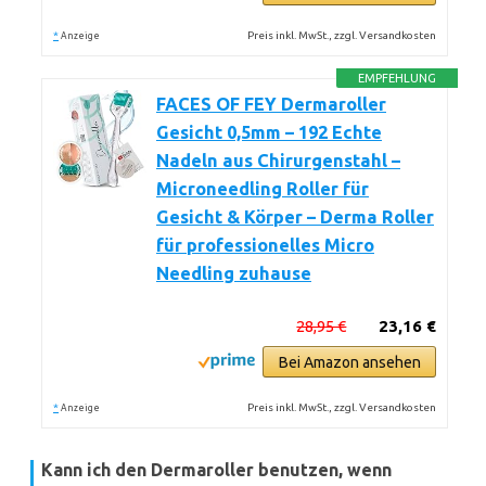
*
Preis inkl. MwSt., zzgl. Versandkosten
Anzeige
EMPFEHLUNG
FACES OF FEY Dermaroller
Gesicht 0,5mm – 192 Echte
Nadeln aus Chirurgenstahl –
Microneedling Roller für
Gesicht & Körper – Derma Roller
für professionelles Micro
Needling zuhause
28,95 €
23,16 €
Bei Amazon ansehen
*
Preis inkl. MwSt., zzgl. Versandkosten
Anzeige
Kann ich den Dermaroller benutzen, wenn