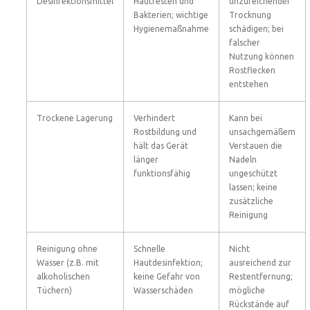
Desinfektionsmittel
Hautresten und
unzureichender
Bakterien; wichtige
Trocknung
Hygienemaßnahme
schädigen; bei
falscher
Nutzung können
Rostflecken
entstehen
Trockene Lagerung
Verhindert
Kann bei
Rostbildung und
unsachgemäßem
hält das Gerät
Verstauen die
länger
Nadeln
funktionsfähig
ungeschützt
lassen; keine
zusätzliche
Reinigung
Reinigung ohne
Schnelle
Nicht
Wasser (z.B. mit
Hautdesinfektion;
ausreichend zur
alkoholischen
keine Gefahr von
Restentfernung;
Tüchern)
Wasserschäden
mögliche
Rückstände auf