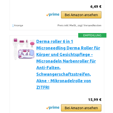
6,49 €
Bei Amazon ansehen
*
Preis inkl. MwSt., zzgl. Versandkosten
Anzeige
EMPFEHLUNG
Derma roller 6 in 1
Microneedling Derma Roller für
Körper und Gesichtspflege -
Micronadeln Narbenroller für
Anti-Falten,
Schwangerschaftsstreifen,
Akne - Mikronadelrolle von
ZITFRI
15,99 €
Bei Amazon ansehen