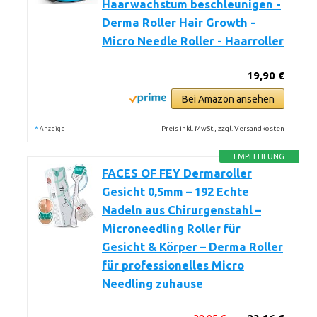
Haarwachstum beschleunigen -
Derma Roller Hair Growth -
Micro Needle Roller - Haarroller
19,90 €
Bei Amazon ansehen
*
Preis inkl. MwSt., zzgl. Versandkosten
Anzeige
EMPFEHLUNG
FACES OF FEY Dermaroller
Gesicht 0,5mm – 192 Echte
Nadeln aus Chirurgenstahl –
Microneedling Roller für
Gesicht & Körper – Derma Roller
für professionelles Micro
Needling zuhause