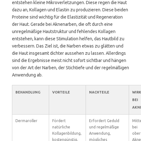
entstehen kleine Mikroverletzungen. Diese regen die Haut
dazu an, Kollagen und Elastin zu produzieren. Diese beiden
Proteine sind wichtig für die Elastizität und Regeneration
der Haut. Gerade bei Aknenarben, die oft durch eine
unregelmäßige Hautstruktur und fehlendes Kollagen
entstehen, kann diese Stimulation helfen, das Hautbild zu
verbessern. Das Ziel ist, die Narben etwas zu glätten und
die Haut insgesamt dichter aussehen zu lassen. Allerdings
sind die Ergebnisse meist nicht sofort sichtbar und hängen
von der Art der Narben, der Stichtiefe und der regelmäßigen
Anwendung ab.
BEHANDLUNG
VORTEILE
NACHTEILE
WIR
BEI
AKN
Dermaroller
Fördert
Erfordert Geduld
Mitte
natürliche
und regelmäßige
bei
Kollagenbildung,
Anwendung,
ober
kostengünstig,
mögliches
Akne