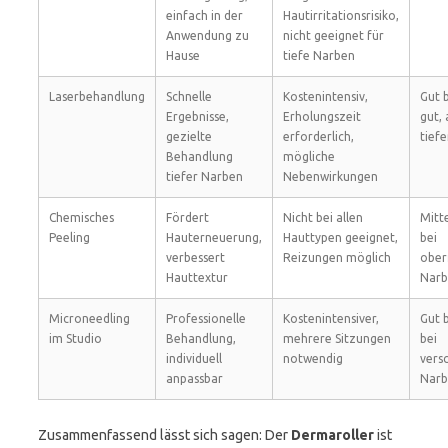
einfach in der
Hautirritationsrisiko,
Anwendung zu
nicht geeignet für
Hause
tiefe Narben
Laserbehandlung
Schnelle
Kostenintensiv,
Gut b
Ergebnisse,
Erholungszeit
gut, 
gezielte
erforderlich,
tief
Behandlung
mögliche
tiefer Narben
Nebenwirkungen
Chemisches
Fördert
Nicht bei allen
Mitte
Peeling
Hauterneuerung,
Hauttypen geeignet,
bei
verbessert
Reizungen möglich
ober
Hauttextur
Narb
Microneedling
Professionelle
Kostenintensiver,
Gut b
im Studio
Behandlung,
mehrere Sitzungen
bei
individuell
notwendig
vers
anpassbar
Narb
Zusammenfassend lässt sich sagen: Der
Dermaroller
ist