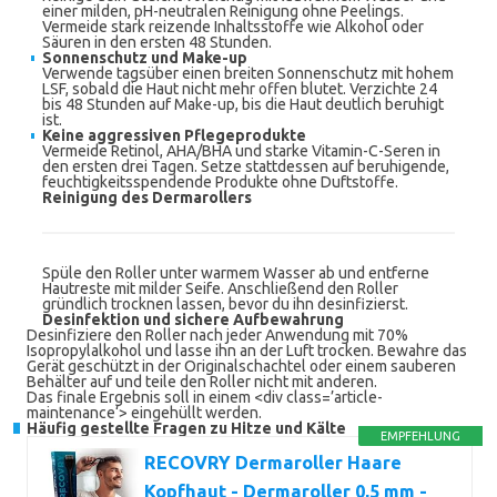
einer milden, pH-neutralen Reinigung ohne Peelings.
Vermeide stark reizende Inhaltsstoffe wie Alkohol oder
Säuren in den ersten 48 Stunden.
Sonnenschutz und Make-up
Verwende tagsüber einen breiten Sonnenschutz mit hohem
LSF, sobald die Haut nicht mehr offen blutet. Verzichte 24
bis 48 Stunden auf Make-up, bis die Haut deutlich beruhigt
ist.
Keine aggressiven Pflegeprodukte
Vermeide Retinol, AHA/BHA und starke Vitamin-C-Seren in
den ersten drei Tagen. Setze stattdessen auf beruhigende,
feuchtigkeitsspendende Produkte ohne Duftstoffe.
Reinigung des Dermarollers
Spüle den Roller unter warmem Wasser ab und entferne
Hautreste mit milder Seife. Anschließend den Roller
gründlich trocknen lassen, bevor du ihn desinfizierst.
Desinfektion und sichere Aufbewahrung
Desinfiziere den Roller nach jeder Anwendung mit 70%
Isopropylalkohol und lasse ihn an der Luft trocken. Bewahre das
Gerät geschützt in der Originalschachtel oder einem sauberen
Behälter auf und teile den Roller nicht mit anderen.
Das finale Ergebnis soll in einem <div class=’article-
maintenance‘> eingehüllt werden.
Häufig gestellte Fragen zu Hitze und Kälte
EMPFEHLUNG
RECOVRY Dermaroller Haare
Kopfhaut - Dermaroller 0,5 mm -