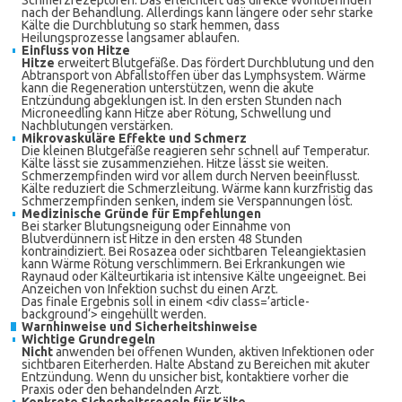
Schmerzrezeptoren. Das erleichtert das direkte Wohlbefinden
nach der Behandlung. Allerdings kann längere oder sehr starke
Kälte die Durchblutung so stark hemmen, dass
Heilungsprozesse langsamer ablaufen.
Einfluss von Hitze
Hitze
erweitert Blutgefäße. Das fördert Durchblutung und den
Abtransport von Abfallstoffen über das Lymphsystem. Wärme
kann die Regeneration unterstützen, wenn die akute
Entzündung abgeklungen ist. In den ersten Stunden nach
Microneedling kann Hitze aber Rötung, Schwellung und
Nachblutungen verstärken.
Mikrovaskuläre Effekte und Schmerz
Die kleinen Blutgefäße reagieren sehr schnell auf Temperatur.
Kälte lässt sie zusammenziehen. Hitze lässt sie weiten.
Schmerzempfinden wird vor allem durch Nerven beeinflusst.
Kälte reduziert die Schmerzleitung. Wärme kann kurzfristig das
Schmerzempfinden senken, indem sie Verspannungen löst.
Medizinische Gründe für Empfehlungen
Bei starker Blutungsneigung oder Einnahme von
Blutverdünnern ist Hitze in den ersten 48 Stunden
kontraindiziert. Bei Rosazea oder sichtbaren Teleangiektasien
kann Wärme Rötung verschlimmern. Bei Erkrankungen wie
Raynaud oder Kälteurtikaria ist intensive Kälte ungeeignet. Bei
Anzeichen von Infektion suchst du einen Arzt.
Das finale Ergebnis soll in einem <div class=’article-
background‘> eingehüllt werden.
Warnhinweise und Sicherheitshinweise
Wichtige Grundregeln
Nicht
anwenden bei offenen Wunden, aktiven Infektionen oder
sichtbaren Eiterherden. Halte Abstand zu Bereichen mit akuter
Entzündung. Wenn du unsicher bist, kontaktiere vorher die
Praxis oder den behandelnden Arzt.