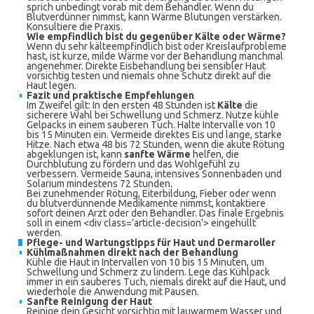
sprich unbedingt vorab mit dem Behandler. Wenn du
Blutverdünner nimmst, kann Wärme Blutungen verstärken.
Konsultiere die Praxis.
Wie empfindlich bist du gegenüber Kälte oder Wärme?
Wenn du sehr kälteempfindlich bist oder Kreislaufprobleme
hast, ist kurze, milde Wärme vor der Behandlung manchmal
angenehmer. Direkte Eisbehandlung bei sensibler Haut
vorsichtig testen und niemals ohne Schutz direkt auf die
Haut legen.
Fazit und praktische Empfehlungen
Im Zweifel gilt: In den ersten 48 Stunden ist
Kälte
die
sicherere Wahl bei Schwellung und Schmerz. Nutze kühle
Gelpacks in einem sauberen Tuch. Halte Intervalle von 10
bis 15 Minuten ein. Vermeide direktes Eis und lange, starke
Hitze. Nach etwa 48 bis 72 Stunden, wenn die akute Rötung
abgeklungen ist, kann
sanfte Wärme
helfen, die
Durchblutung zu fördern und das Wohlgefühl zu
verbessern. Vermeide Sauna, intensives Sonnenbaden und
Solarium mindestens 72 Stunden.
Bei zunehmender Rötung, Eiterbildung, Fieber oder wenn
du blutverdünnende Medikamente nimmst, kontaktiere
sofort deinen Arzt oder den Behandler. Das finale Ergebnis
soll in einem <div class=’article-decision‘> eingehüllt
werden.
Pflege- und Wartungstipps für Haut und Dermaroller
Kühlmaßnahmen direkt nach der Behandlung
Kühle die Haut in Intervallen von 10 bis 15 Minuten, um
Schwellung und Schmerz zu lindern. Lege das Kühlpack
immer in ein sauberes Tuch, niemals direkt auf die Haut, und
wiederhole die Anwendung mit Pausen.
Sanfte Reinigung der Haut
Reinige dein Gesicht vorsichtig mit lauwarmem Wasser und