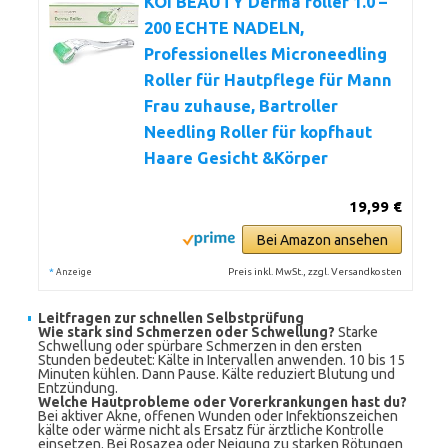
KOI BEAUTY Derma roller 1.0 –
200 ECHTE NADELN,
Professionelles Microneedling
Roller für Hautpflege für Mann
Frau zuhause, Bartroller
Needling Roller für kopfhaut
Haare Gesicht &Körper
19,99 €
Bei Amazon ansehen
*
Preis inkl. MwSt., zzgl. Versandkosten
Anzeige
Leitfragen zur schnellen Selbstprüfung
Wie stark sind Schmerzen oder Schwellung?
Starke
Schwellung oder spürbare Schmerzen in den ersten
Stunden bedeutet: Kälte in Intervallen anwenden. 10 bis 15
Minuten kühlen. Dann Pause. Kälte reduziert Blutung und
Entzündung.
Welche Hautprobleme oder Vorerkrankungen hast du?
Bei aktiver Akne, offenen Wunden oder Infektionszeichen
kälte oder wärme nicht als Ersatz für ärztliche Kontrolle
einsetzen. Bei Rosazea oder Neigung zu starken Rötungen