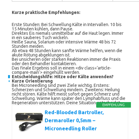
Kurze praktische Empfehlungen:
Erste Stunden: Bei Schwellung Kälte in Intervallen. 10 bis
15 Minuten kühlen, dann Pause.
Direktes Eis niemals unmittelbar auf die Haut legen. Immer
in ein sauberes Tuch wickeln.
Heiße Sauna, Solarium oder intensive Wärme 48 bis 72
Stunden meiden.
Ab etwa 48 Stunden kann sanfte Wärme helfen, wenn die
akute Rötung abgeklungen ist.
Bei unsicheren oder starken Reaktionen immer die Praxis
oder den Behandler kontaktieren.
Das finale Ergebnis soll in einem <div class=’article-
compare-main‘> eingehüllt werden.
Entscheidungshilfe: Hitze oder Kälte anwenden?
Kurze Orientierung
Bei Microneedling sind zwei Ziele wichtig. Erstens:
Schmerzen und Schwellung mindern. Zweitens: Heilung
nicht stören. Kälte hilft meist sofort gegen Schmerz und
Schwellung. Wärme kann später den Lymphabfluss und die
Regeneration unterstützen. Deine Situation entscheidet.
EMPFEHLUNG
Red-Blooded Bartroller,
Dermaroller 0,5mm –
Microneedling Roller