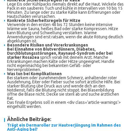
Konkrete Sicherheitsregeln für Kälte
Lege Eis oder Kühlpacks niemals direkt auf die Haut. Wickele das
Pack in ein sauberes Tuch und kühle in Intervallen von 10 bis 15
Minuten. Zu lange oder zu starke Kälte kann Erfrierungen oder
Hautschäden verursachen.
Konkrete Sicherheitsregeln für Hitze
Verwende in den ersten 48 bis 72 Stunden keine intensive
Wärme wie Sauna, heißes Bad oder starke Kompressen. Hitze
kann Blutung und Schwellung verstärken. Warme
Anwendungen sind erst ratsam, wenn die akute Rötung deutlich
abgeklungen ist.
Besondere Risiken und Vorerkrankungen
Bei Einnahme von Blutverdünnern, Diabetes,
Durchblutungsstörungen, Raynaud-Syndrom oder bei
starker Rosazea
sprich vorab mit deinem Arzt. Manche
Erkrankungen machen Kälte oder Hitze ungeeignet. Handle
nicht eigenmächtig bei bekannten Gefäß- oder
Nervenproblemen.
Was tun bei Komplikationen
Bei starkem oder zunehmendem Schmerz, anhaltender roter
Ausdehnung, Eiter oder Fieber suche sofort ärztliche Hilfe. Bei
starker Blutung übe Druck aus und wende dich an den
Notdienst, falls die Blutung nicht stoppt. Bei Blasenbildung
öffne die Blase nicht. Decke sie steril ab und suche ärztlichen
Rat.
Das finale Ergebnis soll in einem <div class=’article-warnings‘>
eingehüllt werden.
Ähnliche Beiträge:
Trägt ein Dermaroller zur Hautverjüngung im Rahmen des
Anti-Aging bei?