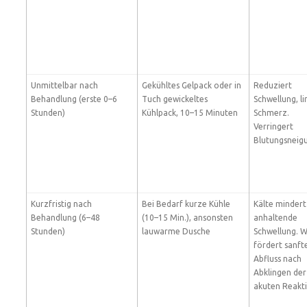
Unmittelbar nach
Gekühltes Gelpack oder in
Reduziert
Behandlung (erste 0–6
Tuch gewickeltes
Schwellung, li
Stunden)
Kühlpack, 10–15 Minuten
Schmerz.
Verringert
Blutungsneig
Kurzfristig nach
Bei Bedarf kurze Kühle
Kälte mindert
Behandlung (6–48
(10–15 Min.), ansonsten
anhaltende
Stunden)
lauwarme Dusche
Schwellung. 
fördert sanft
Abfluss nach
Abklingen der
akuten Reakti