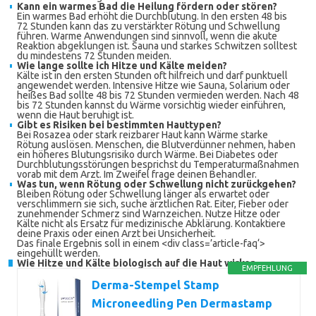
Kann ein warmes Bad die Heilung fördern oder stören?
Ein warmes Bad erhöht die Durchblutung. In den ersten 48 bis
72 Stunden kann das zu verstärkter Rötung und Schwellung
führen. Warme Anwendungen sind sinnvoll, wenn die akute
Reaktion abgeklungen ist. Sauna und starkes Schwitzen solltest
du mindestens 72 Stunden meiden.
Wie lange sollte ich Hitze und Kälte meiden?
Kälte ist in den ersten Stunden oft hilfreich und darf punktuell
angewendet werden. Intensive Hitze wie Sauna, Solarium oder
heißes Bad sollte 48 bis 72 Stunden vermieden werden. Nach 48
bis 72 Stunden kannst du Wärme vorsichtig wieder einführen,
wenn die Haut beruhigt ist.
Gibt es Risiken bei bestimmten Hauttypen?
Bei Rosazea oder stark reizbarer Haut kann Wärme starke
Rötung auslösen. Menschen, die Blutverdünner nehmen, haben
ein höheres Blutungsrisiko durch Wärme. Bei Diabetes oder
Durchblutungsstörungen besprichst du Temperaturmaßnahmen
vorab mit dem Arzt. Im Zweifel frage deinen Behandler.
Was tun, wenn Rötung oder Schwellung nicht zurückgehen?
Bleiben Rötung oder Schwellung länger als erwartet oder
verschlimmern sie sich, suche ärztlichen Rat. Eiter, Fieber oder
zunehmender Schmerz sind Warnzeichen. Nutze Hitze oder
Kälte nicht als Ersatz für medizinische Abklärung. Kontaktiere
deine Praxis oder einen Arzt bei Unsicherheit.
Das finale Ergebnis soll in einem <div class=’article-faq‘>
eingehüllt werden.
Wie Hitze und Kälte biologisch auf die Haut wirken
EMPFEHLUNG
Derma-Stempel Stamp
Microneedling Pen Dermastamp