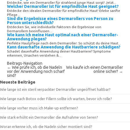
Entdecke, wie ein Dermaroller für strahlend junge Haut sorgt! Jetzt...
Welcher Dermaroller ist für empfindliche Haut geeignet?
Entdecke den idealen Dermaroller für empfindliche Haut! Erlebe sanfte
Pflege...
Sind die Ergebnisse eines Dermarollers von Person zu
Person unterschiedlich?
Entdecken Sie, wie individuelle Faktoren die Ergebnisse von
Dermarollern beeinflussen...
Wie kann ich meine Haut optimal nach einer Dermaroller-
Anwendung plegen?
Perfekte Hautpflege nach dem Dermaroller: So schützt du deine Haut...
Kann dauerhafte Anwendung die Hautbarriere schädigen?
Schadet dauerhafte Anwendung deiner Hautbarriere? Symptome
erkennen, Ursachen verstehen &...
Beitrags-Navigation
←
Wie prüfe ich, ob die Nadeln
Wo kaufe ich einen Dermaroller
vor der Anwendung noch scharf
online sicher?
→
sind?
Neueste Beiträge
Wie lange ist ein steril verpackter Dermaroller ungeöffnet haltbar?
Wie lange nach Botox oder Fillern sollte ich warten, bevor ich rolle?
Wie lange vorher muss ich Make-up entfernen?
Wie stark erhöht ein Dermaroller die Aufnahme von Seren?
Woran erkenne ich, ob die Nadeln sicher montiert sind?