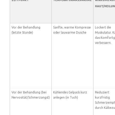
ZEITPUNKT
TEMPERATURMASSNAHME
WIRKUNG AU
HAUT/HEILU
Vor der Behandlung
Sanfte, warme Kompresse
Lockert die
(letzte Stunde)
oder lauwarme Dusche
Muskulatur. K
das Komfortg
verbessern.
Vor der Behandlung (bei
Kühlendes Gelpack kurz
Reduziert
Nervosität/Schmerzangst)
anlegen (in Tuch)
kurzfristig
Schmerzempf
durch Kältezu