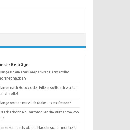
este Beiträge
lange ist ein steril verpackter Dermaroller
eöffnet haltbar?
lange nach Botox oder Fillern sollte ich warten,
r ich rolle?
 lange vorher muss ich Make-up entfernen?
 stark erhöht ein Dermaroller die Aufnahme von
en?
an erkenne ich, ob die Nadeln sicher montiert