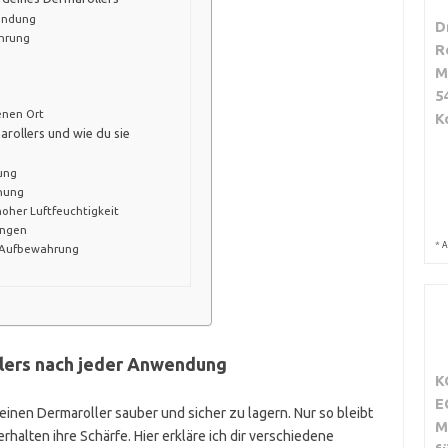
wendung
D
ahrung
R
M
5
enen Ort
K
arollers und wie du sie
ung
knung
oher Luftfeuchtigkeit
ungen
*
A
 Aufbewahrung
lers nach jeder Anwendung
K
E
inen Dermaroller sauber und sicher zu lagern. Nur so bleibt
M
rhalten ihre Schärfe. Hier erkläre ich dir verschiedene