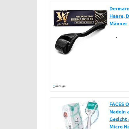
Dermarol
Haare, D
Männer 
*
Anzeige
FACES OF
Nadeln a
Gesicht 
Micro N