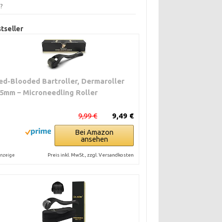
d?
tseller
ed-Blooded Bartroller, Dermaroller
,5mm – Microneedling Roller
9,99 €
9,49 €
Bei Amazon
ansehen
Preis inkl. MwSt., zzgl. Versandkosten
nzeige