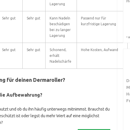
H
Lagerung
Sehr gut
Sehr gut
Kann Nadeln
Passend nur für
beschädigen
kurzfristige Lagerung
bei zu langer
Lagerung
*
A
Sehr gut
Sehr gut
Schonend,
Hohe Kosten, Aufwand
erhält
Nadelschärfe
ng für deinen Dermaroller?
D
M
H
 die Aufbewahrung?
F
nutzt und ob du ihn häufig unterwegs mitnimmst. Brauchst du
schützt ist oder legst du mehr Wert auf eine möglichst
h?