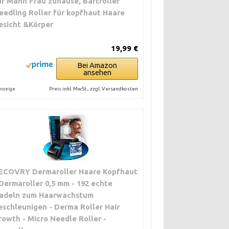
ür Mann Frau zuhause, Bartroller
eedling Roller für kopfhaut Haare
esicht &Körper
19,99 €
Bei Amazon
ansehen
Preis inkl. MwSt., zzgl. Versandkosten
nzeige
ECOVRY Dermaroller Haare Kopfhaut
 Dermaroller 0,5 mm - 192 echte
adeln zum Haarwachstum
eschleunigen - Derma Roller Hair
rowth - Micro Needle Roller -