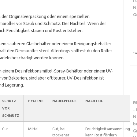
f
N
G
in der Originalverpackung oder einem speziellen
aroller vor Staub und Schmutz. Der Nachteil: Wenn der
sich Feuchtigkeit stauen und Rost entstehen.
inem sauberen Glasbehälter oder einem Reinigungsbehälter
lt den Dermaroller steril. Allerdings solltest du den Roller
*
A
e Nadeln beschädigt werden können.
in einem Desinfektionsmittel-Spray-Behälter oder einem UV-
vor Bakterien, sind aber oft teurer. UV-Desinfektion ist
nd Lagerung.
SCHUTZ
HYGIENE
NADELPFLEGE
NACHTEIL
R
VOR
-
SCHMUTZ
N
b
Gut
Mittel
Gut, bei
Feuchtigkeitsansammlung
G
trockener
kann Rost fördern