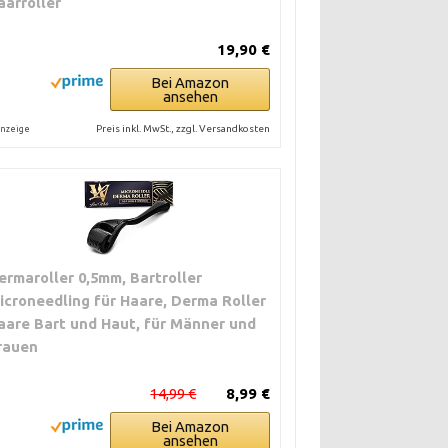
aarroller
19,90 €
Bei Amazon
ansehen
Preis inkl. MwSt., zzgl. Versandkosten
nzeige
ermaroller 0,5mm, Bartroller
icroneedling für Haare, Derma Roller
aare Bart und Haut, für Männer und
rauen
14,99 €
8,99 €
Bei Amazon
ansehen