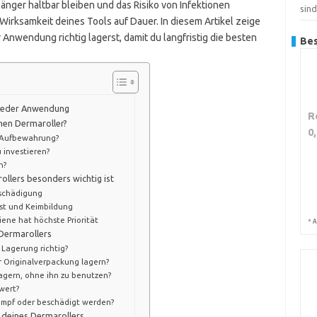
änger haltbar bleiben und das Risiko von Infektionen
sin
 Wirksamkeit deines Tools auf Dauer. In diesem Artikel zeige
r Anwendung richtig lagerst, damit du langfristig die besten
Bes
 jeder Anwendung
R
inen Dermaroller?
0
 Aufbewahrung?
 investieren?
n?
ollers besonders wichtig ist
eschädigung
st und Keimbildung
ene hat höchste Priorität
*
A
 Dermarollers
 Lagerung richtig?
r Originalverpackung lagern?
lagern, ohne ihn zu benutzen?
wert?
tumpf oder beschädigt werden?
 deines Dermarollers