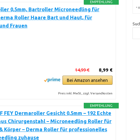
EMPFEHLUNG
*
A
ler 0,5mm, Bartroller Microneedling für
erma Roller Haare Bart und Haut, für
Suc
und Frauen
14,99 €
8,99 €
Bei Amazon ansehen
Preis inkl. MwSt., zzgl. Versandkosten
EMPFEHLUNG
 FEY Dermaroller Gesicht 0,5mm – 192 Echte
us Chirurgenstahl – Microneedling Roller für
& Körper – Derma Roller für professionelles
eedling zuhause