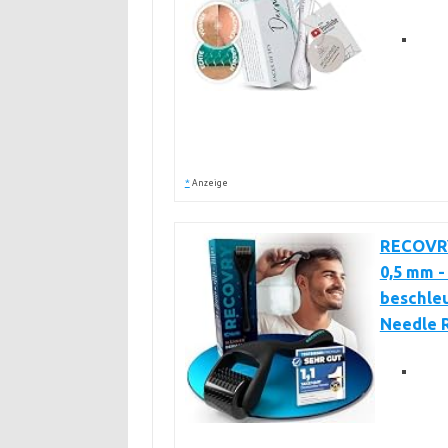
*
Anzeige
RECOVRY
0,5 mm 
beschleu
Needle R