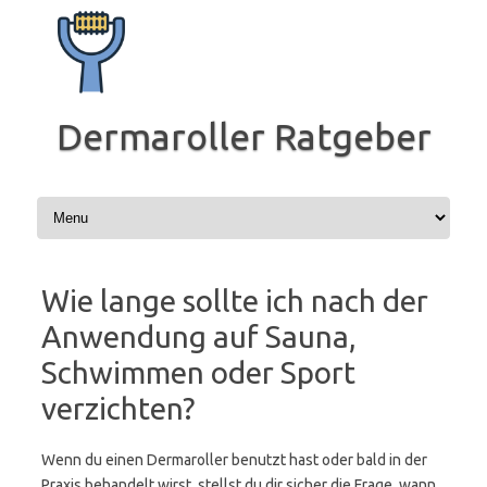
Zum
Inhalt
springen
Dermaroller Ratgeber
Wie lange sollte ich nach der
Anwendung auf Sauna,
Schwimmen oder Sport
verzichten?
Wenn du einen Dermaroller benutzt hast oder bald in der
Praxis behandelt wirst, stellst du dir sicher die Frage, wann