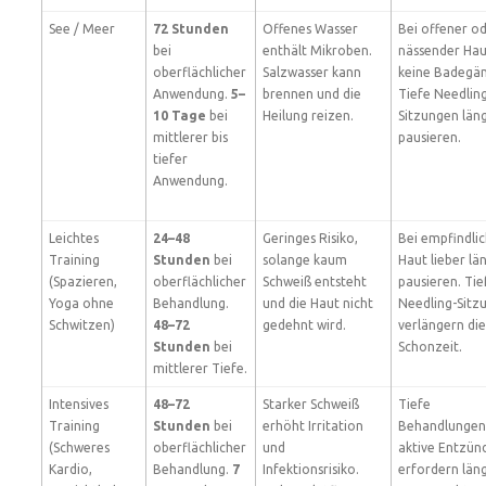
See / Meer
72 Stunden
Offenes Wasser
Bei offener o
bei
enthält Mikroben.
nässender Hau
oberflächlicher
Salzwasser kann
keine Badegä
Anwendung.
5–
brennen und die
Tiefe Needlin
10 Tage
bei
Heilung reizen.
Sitzungen län
mittlerer bis
pausieren.
tiefer
Anwendung.
Leichtes
24–48
Geringes Risiko,
Bei empfindli
Training
Stunden
bei
solange kaum
Haut lieber lä
(Spazieren,
oberflächlicher
Schweiß entsteht
pausieren. Tie
Yoga ohne
Behandlung.
und die Haut nicht
Needling-Sitz
Schwitzen)
48–72
gedehnt wird.
verlängern die
Stunden
bei
Schonzeit.
mittlerer Tiefe.
Intensives
48–72
Starker Schweiß
Tiefe
Training
Stunden
bei
erhöht Irritation
Behandlungen
(Schweres
oberflächlicher
und
aktive Entzün
Kardio,
Behandlung.
7
Infektionsrisiko.
erfordern län