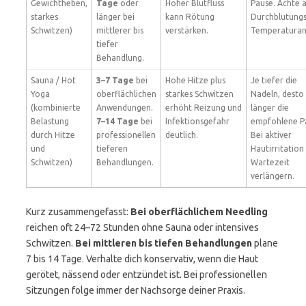
Gewichtheben,
Tage
oder
Hoher Blutfluss
Pause. Achte 
starkes
länger bei
kann Rötung
Durchblutungs
Schwitzen)
mittlerer bis
verstärken.
Temperaturans
tiefer
Behandlung.
Sauna / Hot
3–7 Tage
bei
Hohe Hitze plus
Je tiefer die
Yoga
oberflächlichen
starkes Schwitzen
Nadeln, desto
(kombinierte
Anwendungen.
erhöht Reizung und
länger die
Belastung
7–14 Tage
bei
Infektionsgefahr
empfohlene P
durch Hitze
professionellen
deutlich.
Bei aktiver
und
tieferen
Hautirritation
Schwitzen)
Behandlungen.
Wartezeit
verlängern.
Kurz zusammengefasst:
Bei oberflächlichem Needling
reichen oft 24–72 Stunden ohne Sauna oder intensives
Schwitzen.
Bei mittleren bis tiefen Behandlungen
plane
7 bis 14 Tage. Verhalte dich konservativ, wenn die Haut
gerötet, nässend oder entzündet ist. Bei professionellen
Sitzungen folge immer der Nachsorge deiner Praxis.