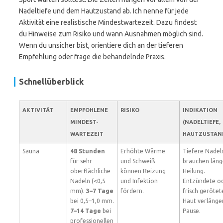
Nadeltiefe und dem Hautzustand ab. Ich nenne für jede
Aktivität eine realistische Mindestwartezeit. Dazu findest
du Hinweise zum Risiko und wann Ausnahmen möglich sind.
Wenn du unsicher bist, orientiere dich an der tieferen
Empfehlung oder frage die behandelnde Praxis.
Schnellüberblick
AKTIVITÄT
EMPFOHLENE
RISIKO
INDIKATION
MINDEST-
(NADELTIEFE,
WARTEZEIT
HAUTZUSTAN
Sauna
48 Stunden
Erhöhte Wärme
Tiefere Nadel
für sehr
und Schweiß
brauchen läng
oberflächliche
können Reizung
Heilung.
Nadeln (<0,5
und Infektion
Entzündete o
mm).
3–7 Tage
fördern.
frisch gerötet
bei 0,5–1,0 mm.
Haut verlänger
7–14 Tage
bei
Pause.
professionellen