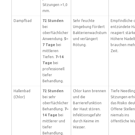
Sitzungen >1,0
mm.
Dampfbad
72 Stunden
Sehr feuchte
Empfindliche 
bei
Umgebung fördert
entzündete H
oberflächlicher
Bakterienwachstum
reagiert stärke
Anwendung.
5–
und verlängert
Höhere Nadelt
7 Tage
bei
Rötung.
brauchen meh
mittleren
Zeit.
Tiefen.
7–14
Tage
bei
professionell
tiefer
Behandlung.
Hallenbad
72 Stunden
Chlor kann brennen
Tiefe Needlin
(Chlor)
bei sehr
und die
Sitzungen er
oberflächlicher
Barrierefunktion
das Risiko deut
Behandlung.
7–
der Haut stören.
Offene Stellen
14 Tage
bei
Infektionsgefahr
niemals ins
mittlerer und
durch Keime im
öffentliche Wa
tiefer
Wasser.
Behandlung.