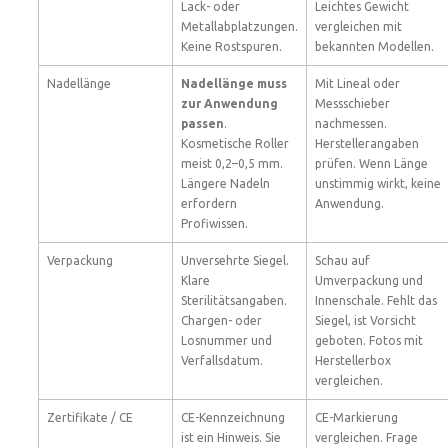
Lack- oder
Leichtes Gewicht
Metallabplatzungen.
vergleichen mit
Keine Rostspuren.
bekannten Modellen.
Nadellänge
Nadellänge muss
Mit Lineal oder
zur Anwendung
Messschieber
passen
.
nachmessen.
Kosmetische Roller
Herstellerangaben
meist 0,2–0,5 mm.
prüfen. Wenn Länge
Längere Nadeln
unstimmig wirkt, keine
erfordern
Anwendung.
Profiwissen.
Verpackung
Unversehrte Siegel.
Schau auf
Klare
Umverpackung und
Sterilitätsangaben.
Innenschale. Fehlt das
Chargen- oder
Siegel, ist Vorsicht
Losnummer und
geboten. Fotos mit
Verfallsdatum.
Herstellerbox
vergleichen.
Zertifikate / CE
CE-Kennzeichnung
CE-Markierung
ist ein Hinweis. Sie
vergleichen. Frage