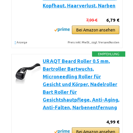
Kopfhaut, Haarverlust, Narben
7,99 €
6,79 €
Bei Amazon ansehen
*
Preis inkl. MwSt., zzgl. Versandkosten
Anzeige
EMPFEHLUNG
URAQT Beard Roller 0.5 mm,
Bartroller Bartwuchs,
Microneedling Roller für
Gesicht und Körper, Nadelroller
Bart Roller für
Gesichtshautpflege, Anti-Aging,
Anti-Falten, Narbenentfernung
4,99 €
Bei Amazon ansehen