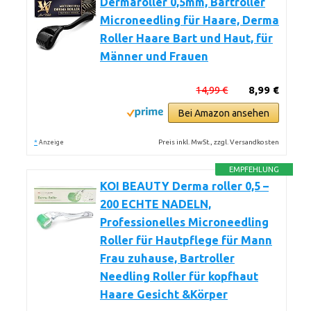
Dermaroller 0,5mm, Bartroller
Microneedling für Haare, Derma
Roller Haare Bart und Haut, für
Männer und Frauen
14,99 €
8,99 €
Bei Amazon ansehen
*
Preis inkl. MwSt., zzgl. Versandkosten
Anzeige
EMPFEHLUNG
KOI BEAUTY Derma roller 0,5 –
200 ECHTE NADELN,
Professionelles Microneedling
Roller für Hautpflege für Mann
Frau zuhause, Bartroller
Needling Roller für kopfhaut
Haare Gesicht &Körper