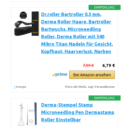
EMPFEHLUNG
Dr.roller Bartroller 0,5 mm,
Derma Roller Haare, Bartroller
Bartwuchs, Microneedling
Roller, Derma Roller mit 540
Mikro Titan Nadeln für Gesicht,
Kopfhaut, Haarverlust, Narben
7,99 €
6,79 €
Bei Amazon ansehen
*
Preis inkl. MwSt., zzgl. Versandkosten
Anzeige
EMPFEHLUNG
Derma-Stempel Stamp
Microneedling Pen Dermastamp
Roller Einstellbar