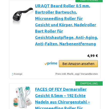
EMPFEHLUNG
URAQT Beard Roller 0.5 mm,
Bartroller Bartwuchs,
Microneedling Roller für
Gesicht und Körper, Nadelroller
Bart Roller für
Gesichtshautpflege, Anti-Aging,
Anti-Falten, Narbenentfernung
4,99 €
Bei Amazon ansehen
*
Preis inkl. MwSt., zzgl. Versandkosten
Anzeige
EMPFEHLUNG
FACES OF FEY Dermaroller
Gesicht 0,5mm – 192 Echte
Nadeln aus Chirurgenstahl –
Microneedling Roller für