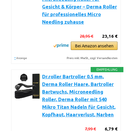
Gesicht & Körper – Derma Roller
für professionelles Micro
Needling zuhause
28,95 €
23,16 €
Bei Amazon ansehen
*
Preis inkl. MwSt., zzgl. Versandkosten
Anzeige
EMPFEHLUNG
Dr.roller Bartroller 0,5 mm,
Derma Roller Haare, Bartroller
Bartwuchs, Microneedling
Roller, Derma Roller mit 540
Mikro Titan Nadeln für Gesicht,
Kopfhaut, Haarverlust, Narben
7,99 €
6,79 €