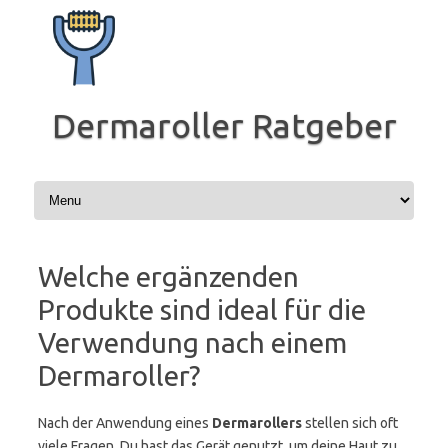
Zum
Inhalt
springen
Dermaroller Ratgeber
Welche ergänzenden
Produkte sind ideal für die
Verwendung nach einem
Dermaroller?
Nach der Anwendung eines
Dermarollers
stellen sich oft
viele Fragen. Du hast das Gerät genutzt, um deine Haut zu