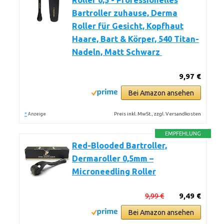
Roller 0,5 - Professionelles
Bartroller zuhause, Derma
Roller für Gesicht, Kopfhaut
Haare, Bart & Körper, 540 Titan-
Nadeln, Matt Schwarz
9,97 €
Bei Amazon ansehen
*
Preis inkl. MwSt., zzgl. Versandkosten
Anzeige
EMPFEHLUNG
Red-Blooded Bartroller,
Dermaroller 0,5mm –
Microneedling Roller
9,99 €
9,49 €
Bei Amazon ansehen