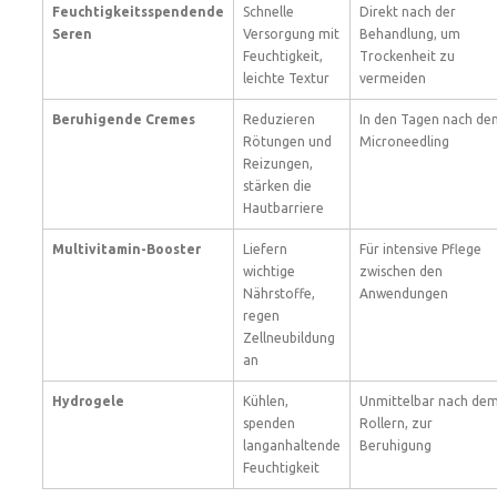
Feuchtigkeitsspendende
Schnelle
Direkt nach der
Seren
Versorgung mit
Behandlung, um
Feuchtigkeit,
Trockenheit zu
leichte Textur
vermeiden
Beruhigende Cremes
Reduzieren
In den Tagen nach de
Rötungen und
Microneedling
Reizungen,
stärken die
Hautbarriere
Multivitamin-Booster
Liefern
Für intensive Pflege
wichtige
zwischen den
Nährstoffe,
Anwendungen
regen
Zellneubildung
an
Hydrogele
Kühlen,
Unmittelbar nach de
spenden
Rollern, zur
langanhaltende
Beruhigung
Feuchtigkeit