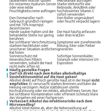
lauwarmem Wasser spülen
Mikrokanäle auftragen
Ein reizarmes Hyaluron-Serum
Starke Wirkstoffe wie
oder eine milde
Retinoide, AHA/BHA oder
Feuchtigkeitscreme auftragen
hochdosiertes Vitamin C
sofort verwenden
Den Dermaroller nach
Den Roller ungesäubert
Gebrauch gründlich reinigen
oder feucht verpackt lagern
und mit 70% Isopropyl
desinfizieren
Hände sauber halten und die
Die Haut häufig anfassen
behandelte Stelle nur gering
oder dran kratzen
berühren
Bei sichtbarer Verschmutzung,
Symptome wie zunehmende
starkem Nachbluten oder
Rötung, Eiter oder Fieber
unsicherer Situation ärztlichen
ignorieren
Rat holen
Sonnenschutz mit
Sofortige Sonnenbäder,
mineralischen Filtern
Solarium oder intensive UV-
verwenden, sobald die Haut
Exposition
nicht mehr offen ist
Häufig gestellte Fragen
Darf ich direkt nach dem Rollen alkoholhaltige
Desinfektionsmittel auf die Haut geben?
Alkohol direkt auf frisch gerollte Haut ist in der Regel
nicht
empfohlen
. Er verursacht starkes Brennen und kann die
Heilung verzögern. Nutze stattdessen sterile
Kochsalzlösung oder ein mildes, alkoholfreies Serum. Nur
bei sichtbarer Kontamination oder offenem Schmutz kläre
das Vorgehen mit einer Fachperson.
Verbessert Alkohol das Infektionsrisiko nach dem
Microneedling?
Alkohol tötet Keime ab, aber die Nebenwirkung auf