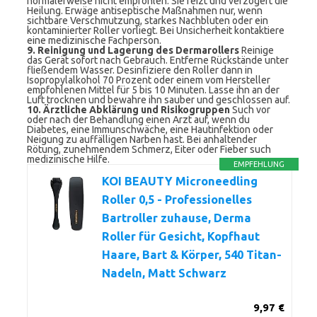
normalerweise nicht empfohlen. Sie reizt und verzögert die
Heilung. Erwäge antiseptische Maßnahmen nur, wenn
sichtbare Verschmutzung, starkes Nachbluten oder ein
kontaminierter Roller vorliegt. Bei Unsicherheit kontaktiere
eine medizinische Fachperson.
9. Reinigung und Lagerung des Dermarollers
Reinige
das Gerät sofort nach Gebrauch. Entferne Rückstände unter
fließendem Wasser. Desinfiziere den Roller dann in
Isopropylalkohol 70 Prozent oder einem vom Hersteller
empfohlenen Mittel für 5 bis 10 Minuten. Lasse ihn an der
Luft trocknen und bewahre ihn sauber und geschlossen auf.
10. Ärztliche Abklärung und Risikogruppen
Such vor
oder nach der Behandlung einen Arzt auf, wenn du
Diabetes, eine Immunschwäche, eine Hautinfektion oder
Neigung zu auffälligen Narben hast. Bei anhaltender
Rötung, zunehmendem Schmerz, Eiter oder Fieber such
medizinische Hilfe.
EMPFEHLUNG
KOI BEAUTY Microneedling
Roller 0,5 - Professionelles
Bartroller zuhause, Derma
Roller für Gesicht, Kopfhaut
Haare, Bart & Körper, 540 Titan-
Nadeln, Matt Schwarz
9,97 €