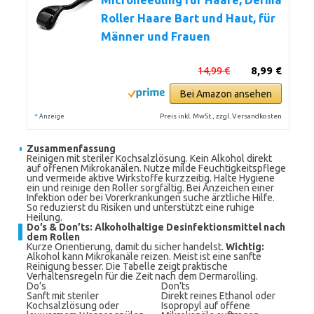
Microneedling für Haare, Derma
Roller Haare Bart und Haut, für
Männer und Frauen
14,99 €
8,99 €
Bei Amazon ansehen
*
Preis inkl. MwSt., zzgl. Versandkosten
Anzeige
Zusammenfassung
Reinigen mit steriler Kochsalzlösung. Kein Alkohol direkt
auf offenen Mikrokanälen. Nutze milde Feuchtigkeitspflege
und vermeide aktive Wirkstoffe kurzzeitig. Halte Hygiene
ein und reinige den Roller sorgfältig. Bei Anzeichen einer
Infektion oder bei Vorerkrankungen suche ärztliche Hilfe.
So reduzierst du Risiken und unterstützt eine ruhige
Heilung.
Do’s & Don’ts: Alkoholhaltige Desinfektionsmittel nach
dem Rollen
Kurze Orientierung, damit du sicher handelst.
Wichtig:
Alkohol kann Mikrokanäle reizen. Meist ist eine sanfte
Reinigung besser. Die Tabelle zeigt praktische
Verhaltensregeln für die Zeit nach dem Dermarolling.
Do’s
Don’ts
Sanft mit steriler
Direkt reines Ethanol oder
Kochsalzlösung oder
Isopropyl auf offene