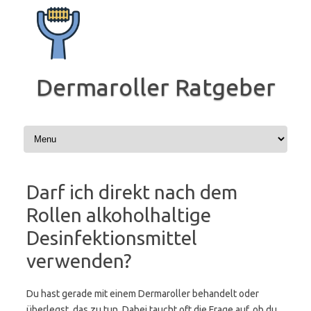
Zum
Inhalt
springen
Dermaroller Ratgeber
Darf ich direkt nach dem
Rollen alkoholhaltige
Desinfektionsmittel
verwenden?
Du hast gerade mit einem Dermaroller behandelt oder
überlegst, das zu tun. Dabei taucht oft die Frage auf, ob du