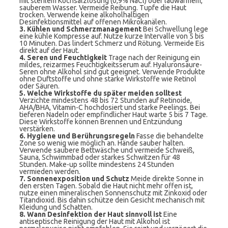
mit sterilem Kochsalzlösung (0,9% NaCl) oder lauwarmem,
sauberem Wasser. Vermeide Reibung. Tupfe die Haut
trocken. Verwende keine alkoholhaltigen
Desinfektionsmittel auf offenen Mikrokanälen.
3. Kühlen und Schmerzmanagement
Bei Schwellung lege
eine kühle Kompresse auf. Nutze kurze Intervalle von 5 bis
10 Minuten. Das lindert Schmerz und Rötung. Vermeide Eis
direkt auf der Haut.
4. Seren und Feuchtigkeit
Trage nach der Reinigung ein
mildes, reizarmes Feuchtigkeitsserum auf. Hyaluronsäure-
Seren ohne Alkohol sind gut geeignet. Verwende Produkte
ohne Duftstoffe und ohne starke Wirkstoffe wie Retinol
oder Säuren.
5. Welche Wirkstoffe du später meiden solltest
Verzichte mindestens 48 bis 72 Stunden auf Retinoide,
AHA/BHA, Vitamin-C hochdosiert und starke Peelings. Bei
tieferen Nadeln oder empfindlicher Haut warte 5 bis 7 Tage.
Diese Wirkstoffe können Brennen und Entzündung
verstärken.
6. Hygiene und Berührungsregeln
Fasse die behandelte
Zone so wenig wie möglich an. Hände sauber halten.
Verwende saubere Bettwäsche und vermeide Schweiß,
Sauna, Schwimmbad oder starkes Schwitzen für 48
Stunden. Make-up sollte mindestens 24 Stunden
vermieden werden.
7. Sonnenexposition und Schutz
Meide direkte Sonne in
den ersten Tagen. Sobald die Haut nicht mehr offen ist,
nutze einen mineralischen Sonnenschutz mit Zinkoxid oder
Titandioxid. Bis dahin schütze dein Gesicht mechanisch mit
Kleidung und Schatten.
8. Wann Desinfektion der Haut sinnvoll ist
Eine
antiseptische Reinigung der Haut mit Alkohol ist