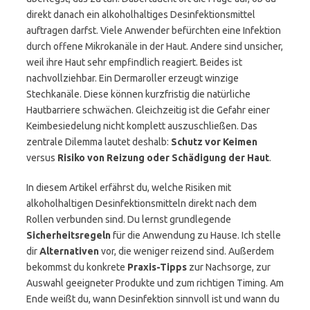
direkt danach ein alkoholhaltiges Desinfektionsmittel
auftragen darfst. Viele Anwender befürchten eine Infektion
durch offene Mikrokanäle in der Haut. Andere sind unsicher,
weil ihre Haut sehr empfindlich reagiert. Beides ist
nachvollziehbar. Ein Dermaroller erzeugt winzige
Stechkanäle. Diese können kurzfristig die natürliche
Hautbarriere schwächen. Gleichzeitig ist die Gefahr einer
Keimbesiedelung nicht komplett auszuschließen. Das
zentrale Dilemma lautet deshalb:
Schutz vor Keimen
versus
Risiko von Reizung oder Schädigung der Haut
.
In diesem Artikel erfährst du, welche Risiken mit
alkoholhaltigen Desinfektionsmitteln direkt nach dem
Rollen verbunden sind. Du lernst grundlegende
Sicherheitsregeln
für die Anwendung zu Hause. Ich stelle
dir
Alternativen
vor, die weniger reizend sind. Außerdem
bekommst du konkrete
Praxis-Tipps
zur Nachsorge, zur
Auswahl geeigneter Produkte und zum richtigen Timing. Am
Ende weißt du, wann Desinfektion sinnvoll ist und wann du