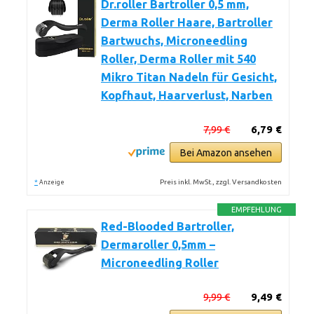
Dr.roller Bartroller 0,5 mm,
Derma Roller Haare, Bartroller
Bartwuchs, Microneedling
Roller, Derma Roller mit 540
Mikro Titan Nadeln für Gesicht,
Kopfhaut, Haarverlust, Narben
7,99 €
6,79 €
Bei Amazon ansehen
*
Preis inkl. MwSt., zzgl. Versandkosten
Anzeige
EMPFEHLUNG
Red-Blooded Bartroller,
Dermaroller 0,5mm –
Microneedling Roller
9,99 €
9,49 €