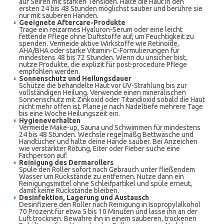
auf Seifen mit starken Tensiden. Halte die Haut in den
ersten 24 bis 48 Stunden möglichst sauber und berühre sie
nur mit sauberen Händen.
Geeignete Aftercare-Produkte
Trage ein reizarmes Hyaluron-Serum oder eine leicht
fettende Pflege ohne Duftstoffe auf, um Feuchtigkeit zu
spenden. Vermeide aktive Wirkstoffe wie Retinoide,
AHA/BHA oder starke Vitamin-C-Formulierungen für
mindestens 48 bis 72 Stunden. Wenn du unsicher bist,
nutze Produkte, die explizit für post-procedure Pflege
empfohlen werden.
Sonnenschutz und Heilungsdauer
Schütze die behandelte Haut vor UV-Strahlung bis zur
vollständigen Heilung. Verwende einen mineralischen
Sonnenschutz mit Zinkoxid oder Titandioxid sobald die Haut
nicht mehr offen ist. Plane je nach Nadeltiefe mehrere Tage
bis eine Woche Heilungszeit ein.
Hygieneverhalten
Vermeide Make-up, Sauna und Schwimmen für mindestens
24 bis 48 Stunden. Wechsle regelmäßg Bettwäsche und
Handtücher und halte deine Hände sauber. Bei Anzeichen
wie verstärkter Rötung, Eiter oder Fieber suche eine
Fachperson auf.
Reinigung des Dermarollers
Spüle den Roller sofort nach Gebrauch unter fließendem
Wasser um Rückstände zu entfernen. Nutze dann ein
Reinigungsmittel ohne Schleifpartikel und spüle erneut,
damit keine Rückstände bleiben.
Desinfektion, Lagerung und Austausch
Desinfiziere den Roller nach Reinigung in Isopropylalkohol
70 Prozent für etwa 5 bis 10 Minuten und lasse ihn an der
Luft trocknen. Bewahre ihn in einem sauberen, trockenen