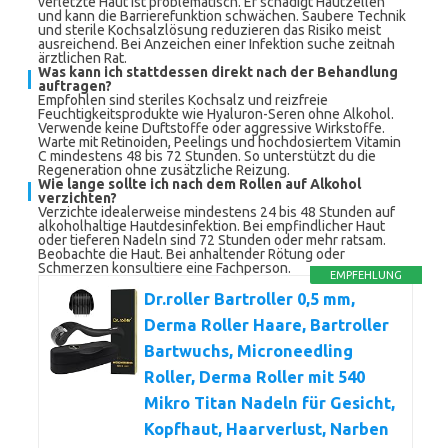
verletzte Haut ist problematisch. Er schädigt Hautzellen
und kann die Barrierefunktion schwächen. Saubere Technik
und sterile Kochsalzlösung reduzieren das Risiko meist
ausreichend. Bei Anzeichen einer Infektion suche zeitnah
ärztlichen Rat.
Was kann ich stattdessen direkt nach der Behandlung
auftragen?
Empfohlen sind steriles Kochsalz und reizfreie
Feuchtigkeitsprodukte wie Hyaluron-Seren ohne Alkohol.
Verwende keine Duftstoffe oder aggressive Wirkstoffe.
Warte mit Retinoiden, Peelings und hochdosiertem Vitamin
C mindestens 48 bis 72 Stunden. So unterstützt du die
Regeneration ohne zusätzliche Reizung.
Wie lange sollte ich nach dem Rollen auf Alkohol
verzichten?
Verzichte idealerweise mindestens 24 bis 48 Stunden auf
alkoholhaltige Hautdesinfektion. Bei empfindlicher Haut
oder tieferen Nadeln sind 72 Stunden oder mehr ratsam.
Beobachte die Haut. Bei anhaltender Rötung oder
Schmerzen konsultiere eine Fachperson.
EMPFEHLUNG
Dr.roller Bartroller 0,5 mm,
Derma Roller Haare, Bartroller
Bartwuchs, Microneedling
Roller, Derma Roller mit 540
Mikro Titan Nadeln für Gesicht,
Kopfhaut, Haarverlust, Narben